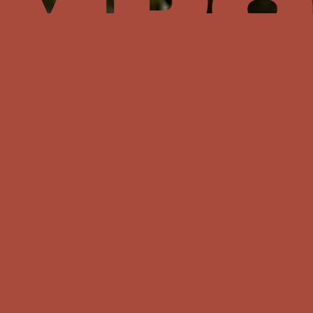
El principal punto de encuentro en la Ciudad
de México para la celebración colectiva del
fútbol durante el verano de 2026.
Una
experiencia cultural y social única