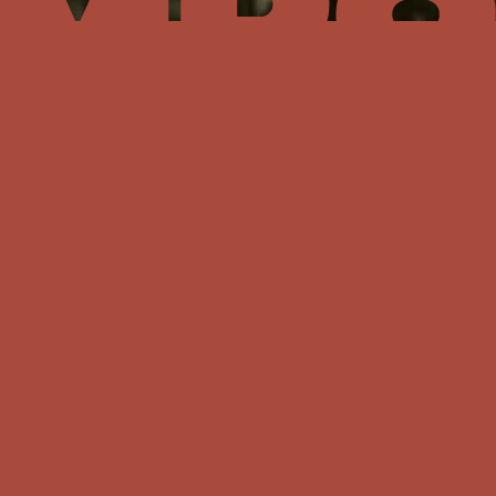
El principal punto de encuentro en la Ciudad
de México para la celebración colectiva del
fútbol durante el verano de 2026.
Una
experiencia cultural y social única